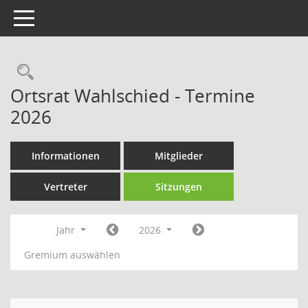
Toggle navigation
Rechercheauswahl
Ortsrat Wahlschied - Termine
2026
Informationen
Mitglieder
Vertreter
Sitzungen
Jahr
2026
Gremium auswählen