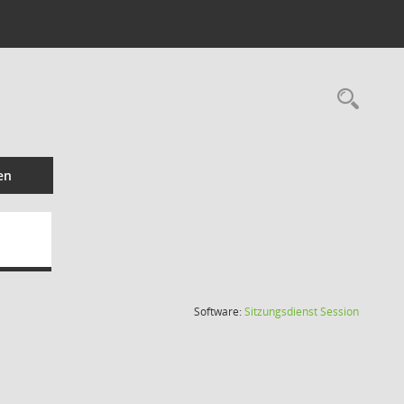
Rec
en
(Wird in
Software:
Sitzungsdienst
Session