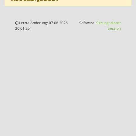
Letzte Änderung: 07.08.2026
Software:
Sitzungsdienst
(Wird in
20:01:25
Session