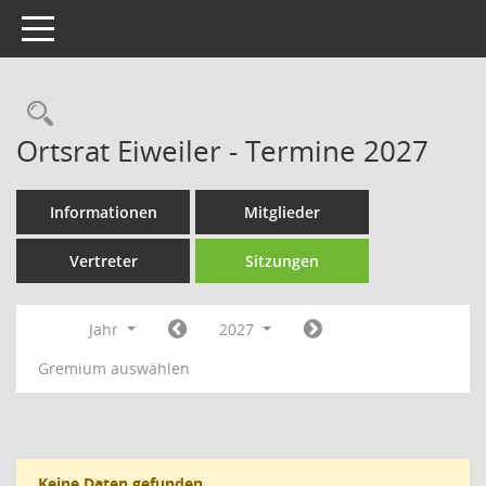
Toggle navigation
Rechercheauswahl
Ortsrat Eiweiler - Termine 2027
Informationen
Mitglieder
Vertreter
Sitzungen
Jahr
2027
Gremium auswählen
Keine Daten gefunden.