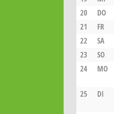
20
DO
21
FR
22
SA
23
SO
24
MO
25
DI