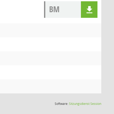
BM
(Wird in
Software:
Sitzungsdienst
Session