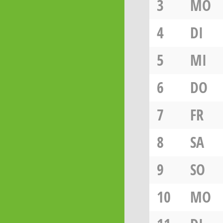
3
MO
4
DI
5
MI
6
DO
7
FR
8
SA
9
SO
10
MO