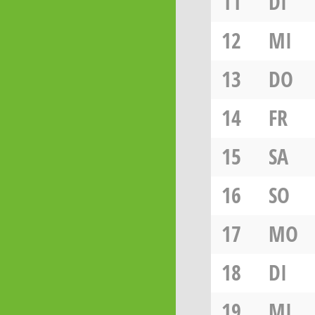
11
DI
12
MI
13
DO
14
FR
15
SA
16
SO
17
MO
18
DI
19
MI