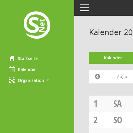
Toggle navigation
Kalender 20
Kalender
Startseite
Kalender
August
Organisation
1
SA
2
SO