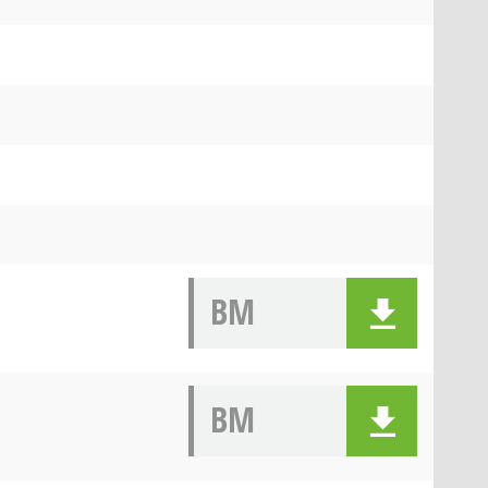
BM
BM