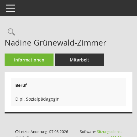
Toggle navigation
Rechercheauswahl
Nadine Grünewald-Zimmer
Informationen
Mitarbeit
Beruf
Dipl. Sozialpädagogin
Letzte Änderung: 07.08.2026
Software:
Sitzungsdienst
(Wird in