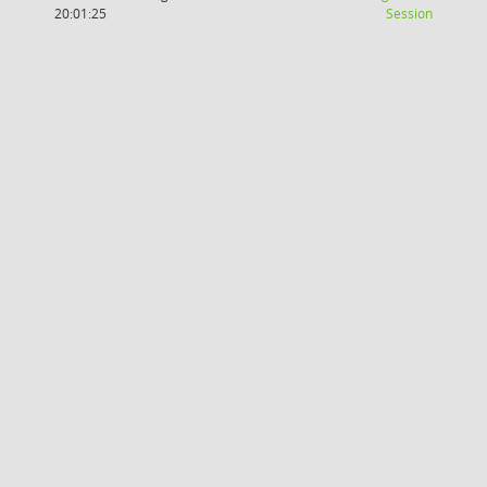
(Wird in
20:01:25
Session