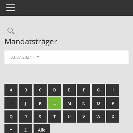
Toggle navigation
Rechercheauswahl
Mandatsträger
03.07.2024 -
A
B
C
D
E
F
G
H
I
J
K
L
M
N
O
P
Q
R
S
T
U
V
W
X
Y
Z
Alle