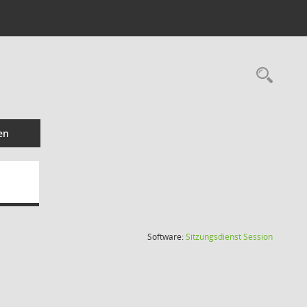
Rec
en
(Wird in
Software:
Sitzungsdienst
Session