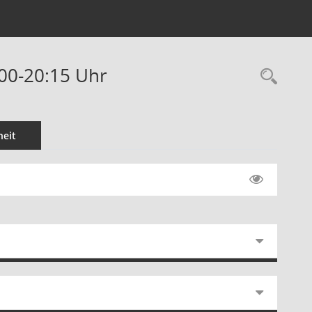
:00-20:15 Uhr
Rec
eit