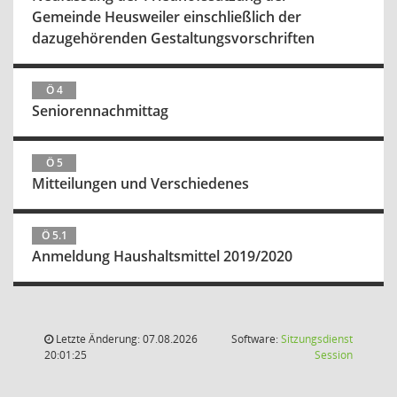
Gemeinde Heusweiler einschließlich der
dazugehörenden Gestaltungsvorschriften
Ö 4
Seniorennachmittag
Ö 5
Mitteilungen und Verschiedenes
Ö 5.1
Anmeldung Haushaltsmittel 2019/2020
Letzte Änderung: 07.08.2026
Software:
Sitzungsdienst
(Wird in
20:01:25
Session