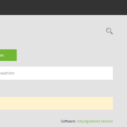
Rec
en
swählen
(Wird in
Software:
Sitzungsdienst
Session