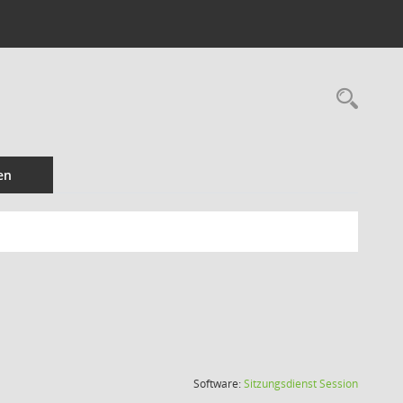
Rec
en
(Wird in
Software:
Sitzungsdienst
Session