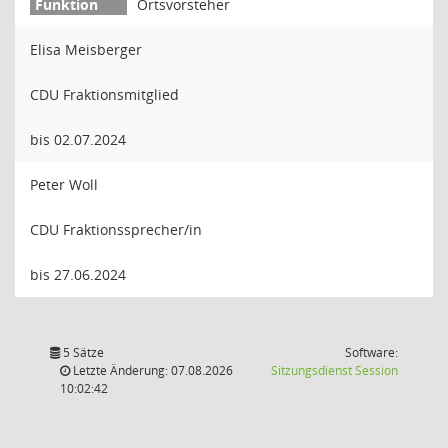
Ortsvorsteher
Elisa Meisberger
CDU Fraktionsmitglied
bis 02.07.2024
Peter Woll
CDU Fraktionssprecher/in
bis 27.06.2024
5 Sätze
Software:
(Wird in
Letzte Änderung: 07.08.2026
Sitzungsdienst
Session
10:02:42